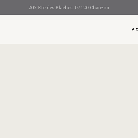
205 Rte des Blaches, 07120 Chauzon
AC