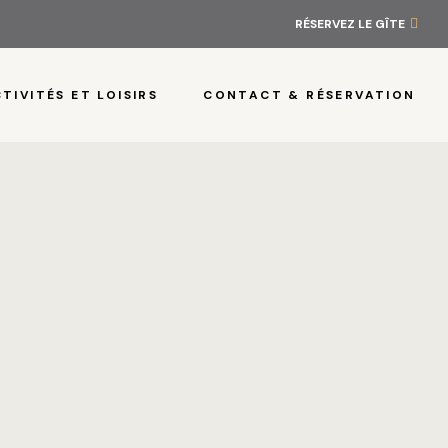
VILLA CÔ
RÉSERVEZ LE GÎTE
CHAMBRE 
TIVITÉS ET LOISIRS
CONTACT & RÉSERVATION
ACTIVITÉS
CONTACT 
LA VILLA 
LA CHAMB