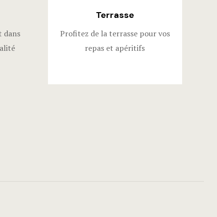
Terrasse
t dans
Profitez de la terrasse pour vos
alité
repas et apéritifs