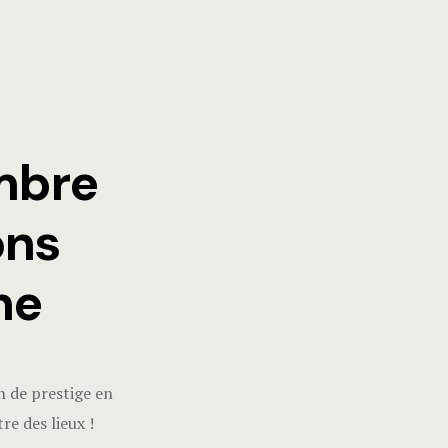
mbre
ons
he
 de prestige en
e des lieux !