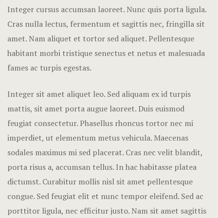
Amenities
Integer cursus accumsan laoreet. Nunc quis porta ligula.
Cras nulla lectus, fermentum et sagittis nec, fringilla sit
Gallery
amet.
Nam aliquet et tortor sed aliquet. Pellentesque
habitant morbi tristique senectus et netus et malesuada
Blog
fames ac turpis egestas.
Blog Archiv
Integer sit amet aliquet leo. Sed aliquam ex id turpis
Single Post
mattis, sit amet porta augue laoreet. Duis euismod
feugiat consectetur. Phasellus rhoncus tortor nec mi
Pages
imperdiet, ut elementum metus vehicula. Maecenas
Offers
sodales maximus mi sed placerat. Cras nec velit blandit,
porta risus a, accumsan tellus. In hac habitasse platea
Loisirs
dictumst. Curabitur mollis nisl sit amet pellentesque
congue. Sed feugiat elit et nunc tempor eleifend. Sed ac
Testimonial
porttitor ligula, nec efficitur justo. Nam sit amet sagittis