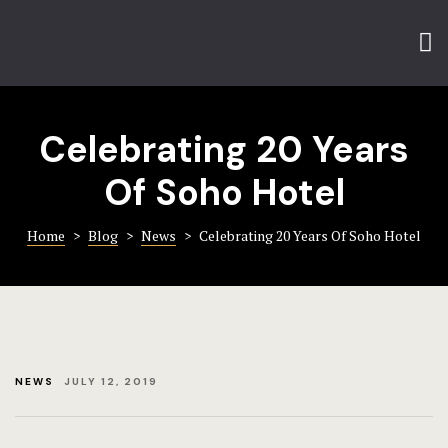
Home
VILLA CÔ
Home 1
CHAMBRE 
The Hotel
ACTIVITÉS
Celebrating 20 Years
Rooms
CONTACT 
Of Soho Hotel
Rooms – Im
LA VILLA 
Home
>
Blog
>
News
>
Celebrating 20 Years Of Soho Hotel
Rooms – Ca
LA CHAMB
Rooms – Ch
Rooms – Ca
NEWS
JULY 12, 2019
Single Roo